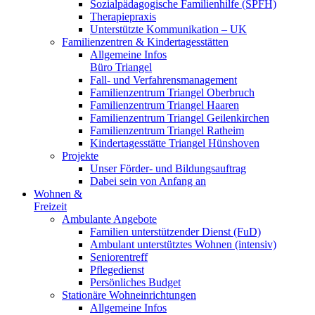
Sozialpädagogische Familienhilfe (SPFH)
Therapiepraxis
Unterstützte Kommunikation – UK
Familienzentren & Kindertagesstätten
Allgemeine Infos
Büro Triangel
Fall- und Verfahrensmanagement
Familienzentrum Triangel Oberbruch
Familienzentrum Triangel Haaren
Familienzentrum Triangel Geilenkirchen
Familienzentrum Triangel Ratheim
Kindertagesstätte Triangel Hünshoven
Projekte
Unser Förder- und Bildungsauftrag
Dabei sein von Anfang an
Wohnen &
Freizeit
Ambulante Angebote
Familien unterstützender Dienst (FuD)
Ambulant unterstütztes Wohnen (intensiv)
Seniorentreff
Pflegedienst
Persönliches Budget
Stationäre Wohneinrichtungen
Allgemeine Infos