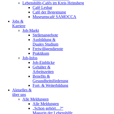
Lebenshilfe-Cafés im Kreis Heinsberg
Café Lesbar
Café der Begegnung
Museumscafé SAMOCCA
Jobs &
Karriere
Job-Markt
Stellenangebote
Ausbildung &
Duales Studium
Freiwilligendienste
Praktikum
Job-Infos
Job-Einblicke
Gehälter &
Arbeitszeiten
Benefits &
Gesundheitsförderung
Fort- & Weiterbildung
Aktuelles &
über uns
Alle Meldungen
Alle Meldungen
„Schon gehört…?“
Magazin der Lebenshilfe