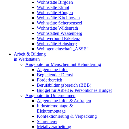
Wohnstätte Birgden
Wohnstätte Elmpt
Wohnstätte Höngen
Wohnstätte Kirchhoven
Wohnstätte Scherpenseel
Wohnstätte Wildenrath
Wohnstätten Wassenberg
Wohnverbund Erkelenz
Wohnstätte Heinsberg
Wohngemeinschaft „ASSE“
Arbeit & Bildung
in Werkstätten
Angebote für Menschen mit Behinderung
Allgemeine Infos
Begleitender Dienst
Förderbereich
Berufsbildungsbereich (BBB)
Budget für Arbeit & Persönliches Budget
Angebote für Unternehmen
Allgemeine Infos & Anfragen
Industriemontage &
Elektromontage
Konfektionierung & Verpackung
Schreinerei
Metallverarbeitung