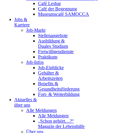
Café Lesbar
Café der Begegnung
Museumscafé SAMOCCA
Jobs &
Karriere
Job-Markt
Stellenangebote
Ausbildung &
Duales Studium
Freiwilligendienste
Praktikum
Job-Infos
Job-Einblicke
Gehälter &
Arbeitszeiten
Benefits &
Gesundheitsförderung
Fort- & Weiterbildung
Aktuelles &
über uns
Alle Meldungen
Alle Meldungen
„Schon gehört…?“
Magazin der Lebenshilfe
Über uns