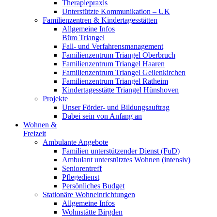
Therapiepraxis
Unterstützte Kommunikation – UK
Familienzentren & Kindertagesstätten
Allgemeine Infos
Büro Triangel
Fall- und Verfahrensmanagement
Familienzentrum Triangel Oberbruch
Familienzentrum Triangel Haaren
Familienzentrum Triangel Geilenkirchen
Familienzentrum Triangel Ratheim
Kindertagesstätte Triangel Hünshoven
Projekte
Unser Förder- und Bildungsauftrag
Dabei sein von Anfang an
Wohnen &
Freizeit
Ambulante Angebote
Familien unterstützender Dienst (FuD)
Ambulant unterstütztes Wohnen (intensiv)
Seniorentreff
Pflegedienst
Persönliches Budget
Stationäre Wohneinrichtungen
Allgemeine Infos
Wohnstätte Birgden