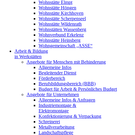
Wohnstätte Elmpt
Wohnstätte Höngen
Wohnstätte Kirchhoven
Wohnstätte Scherpenseel
Wohnstätte Wildenrath
Wohnstätten Wassenberg
Wohnverbund Erkelenz
Wohnstätte Heinsberg
Wohngemeinschaft „ASSE“
Arbeit & Bildung
in Werkstätten
Angebote für Menschen mit Behinderung
Allgemeine Infos
Begleitender Dienst
Förderbereich
Berufsbildungsbereich (BBB)
Budget für Arbeit & Persönliches Budget
Angebote für Unternehmen
Allgemeine Infos & Anfragen
Industriemontage &
Elektromontage
Konfektionierung & Verpackung
Schreinerei
Metallverarbeitung
Landschaftspflege