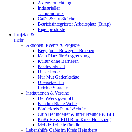
Aktenvernichtung
Industrieller
Tampondruck
Cafés & Großküche
Betriebsintegrierter Arbeitsplatz (BiAp)
Eigenprodukte
Projekte &
mehr
Aktionen, Events & Projekte
Begegnen. Bewegen. Beleben
Kein Platz für Ausgrenzung
Kultur ohne Barrieren
Kochwerkstatt
Unser Podcast
Nur Mut Gedenkstätte
Übersetzer für
Leichte Sprache
Institutionen & Vereine
DeinWerk gGmbH
Fanclub Blaue Welle
Förderkreis Rurtal-Schule
Club Behinderter & ihrer Freunde (CBF)
KoKoBe & EUTB im Kreis Heinsberg
Mobile Toilette für alle
Lebenshilfe-Cafés im Kreis Heinsberg